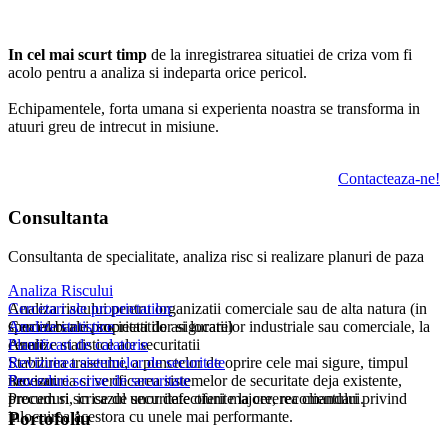
In cel mai scurt timp
de la inregistrarea situatiei de criza vom fi
acolo pentru a analiza si indeparta orice pericol.
Echipamentele, forta umana si experienta noastra se transforma in
atuuri greu de intrecut in misiune.
Contacteaza-ne!
Consultanta
Consultanta de specialitate, analiza risc si realizare planuri de paza
Analiza Riscului
Analiza riscului pentru organizatii comerciale sau de alta natura (in
Cercetari ale proprietatilor
special banci, societati de asigurare)
Cercetari ale proprietatilor si locatiilor industriale sau comerciale, la
Analize statistice
cerere
Analize statistice ale securitatii
Planificari de calatorie
Stabilirea traseului, a punctelor de oprire cele mai sigure, timpul
Revizuirea sistemelor de securitate
necesar.
Revizuirea si verificarea sistemelor de securitate deja existente,
Proceduri scrise de securitate
precum si, in cazul unor defectiuni majore, recomandari privind
Proceduri scrise de securitate oferite la cererea clientului.
inlocuirea acestora cu unele mai performante.
Portofoliu